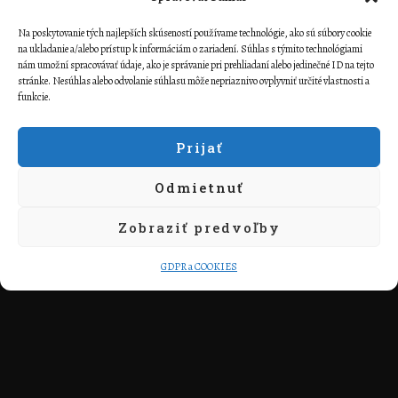
Na poskytovanie tých najlepších skúseností používame technológie, ako sú súbory cookie
na ukladanie a/alebo prístup k informáciám o zariadení. Súhlas s týmito technológiami
nám umožní spracovávať údaje, ako je správanie pri prehliadaní alebo jedinečné ID na tejto
stránke. Nesúhlas alebo odvolanie súhlasu môže nepriaznivo ovplyvniť určité vlastnosti a
funkcie.
Odoslaním súhlasím so spracovaním osobných údajov.
Prijať
Odmietnuť
Odoslať
Zobraziť predvoľby
GDPR a COOKIES